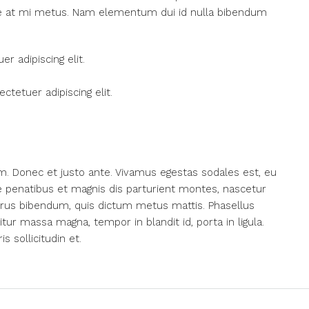
sce at mi metus. Nam elementum dui id nulla bibendum
r adipiscing elit.
tetuer adipiscing elit.
m. Donec et justo ante. Vivamus egestas sodales est, eu
penatibus et magnis dis parturient montes, nascetur
s purus bibendum, quis dictum metus mattis. Phasellus
itur massa magna, tempor in blandit id, porta in ligula.
 sollicitudin et.