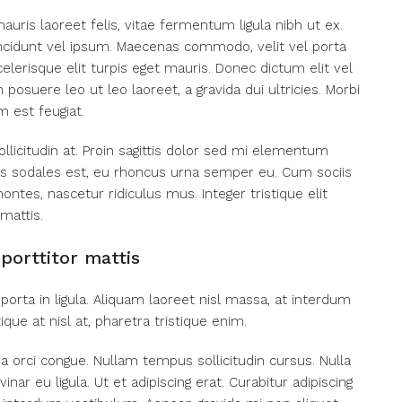
auris laoreet felis, vitae fermentum ligula nibh ut ex.
incidunt vel ipsum. Maecenas commodo, velit vel porta
erisque elit turpis eget mauris. Donec dictum elit vel
 posuere leo ut leo laoreet, a gravida dui ultricies. Morbi
m est feugiat.
llicitudin at. Proin sagittis dolor sed mi elementum
as sodales est, eu rhoncus urna semper eu. Cum sociis
ntes, nascetur ridiculus mus. Integer tristique elit
mattis.
porttitor mattis
porta in ligula. Aliquam laoreet nisl massa, at interdum
tique at nisl at, pharetra tristique enim.
ada orci congue. Nullam tempus sollicitudin cursus. Nulla
nar eu ligula. Ut et adipiscing erat. Curabitur adipiscing