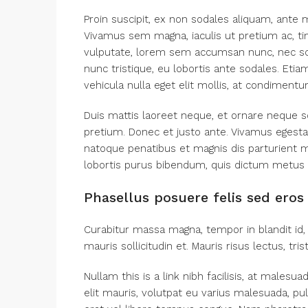
Proin suscipit, ex non sodales aliquam, ante m
Vivamus sem magna, iaculis ut pretium ac, t
vulputate, lorem sem accumsan nunc, nec scel
nunc tristique, eu lobortis ante sodales. Etiam
vehicula nulla eget elit mollis, at condimentu
Duis mattis laoreet neque, et ornare neque so
pretium. Donec et justo ante. Vivamus egest
natoque penatibus et magnis dis parturient mo
lobortis purus bibendum, quis dictum metus 
Phasellus posuere felis sed eros 
Curabitur massa magna, tempor in blandit id, 
mauris sollicitudin et. Mauris risus lectus, tris
Nullam this is a link nibh facilisis, at malesu
elit mauris, volutpat eu varius malesuada, pulvi