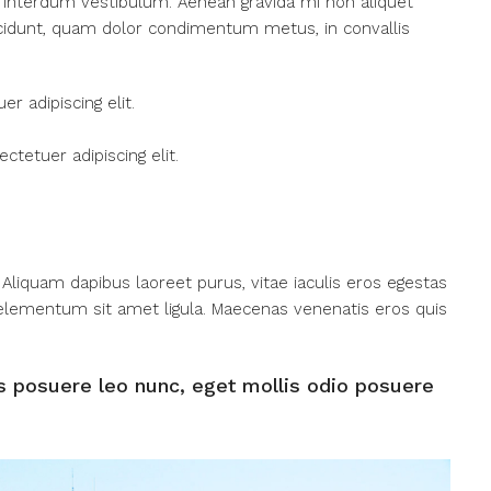
 interdum vestibulum. Aenean gravida mi non aliquet
tincidunt, quam dolor condimentum metus, in convallis
r adipiscing elit.
tetuer adipiscing elit.
Aliquam dapibus laoreet purus, vitae iaculis eros egestas
, elementum sit amet ligula. Maecenas venenatis eros quis
s posuere leo nunc, eget mollis odio posuere