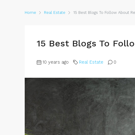
Home
Real Estate
15 Best Blogs To Follow About Re
15 Best Blogs To Foll
10 years ago
Real Estate
0