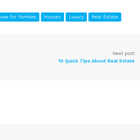
use for families
Houzez
Luxury
Real Estate
Next post
10 Quick Tips About Real Estate