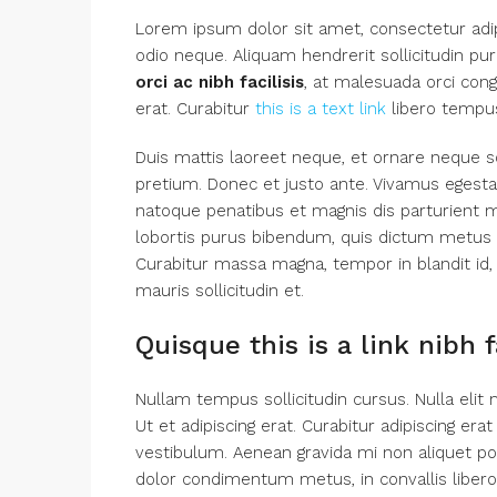
Lorem ipsum dolor sit amet, consectetur adipi
odio neque. Aliquam hendrerit sollicitudin p
orci ac nibh facilisis
, at malesuada orci cong
erat. Curabitur
this is a text link
libero tempu
Duis mattis laoreet neque, et ornare neque so
pretium. Donec et justo ante. Vivamus egest
natoque penatibus et magnis dis parturient mo
lobortis purus bibendum, quis dictum metus ma
Curabitur massa magna, tempor in blandit id, 
mauris sollicitudin et.
Quisque this is a link nibh 
Nullam tempus sollicitudin cursus. Nulla elit 
Ut et adipiscing erat. Curabitur adipiscing e
vestibulum. Aenean gravida mi non aliquet port
dolor condimentum metus, in convallis libero 