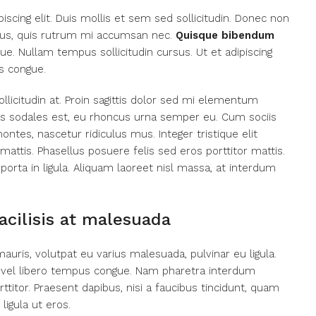
scing elit. Duis mollis et sem sed sollicitudin. Donec non
urus, quis rutrum mi accumsan nec.
Quisque bibendum
ue. Nullam tempus sollicitudin cursus. Ut et adipiscing
s congue.
llicitudin at. Proin sagittis dolor sed mi elementum
as sodales est, eu rhoncus urna semper eu. Cum sociis
ntes, nascetur ridiculus mus. Integer tristique elit
ttis. Phasellus posuere felis sed eros porttitor mattis.
porta in ligula. Aliquam laoreet nisl massa, at interdum
facilisis at malesuada
mauris, volutpat eu varius malesuada, pulvinar eu ligula.
rat vel libero tempus congue. Nam pharetra interdum
titor. Praesent dapibus, nisi a faucibus tincidunt, quam
ligula ut eros.